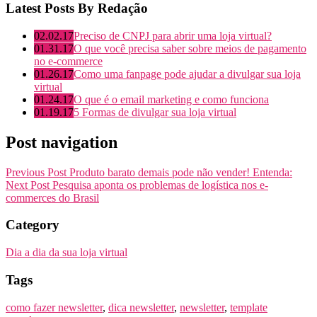
Latest Posts By Redação
02.02.17
Preciso de CNPJ para abrir uma loja virtual?
01.31.17
O que você precisa saber sobre meios de pagamento
no e-commerce
01.26.17
Como uma fanpage pode ajudar a divulgar sua loja
virtual
01.24.17
O que é o email marketing e como funciona
01.19.17
5 Formas de divulgar sua loja virtual
Post navigation
Previous Post
Produto barato demais pode não vender! Entenda:
Next Post
Pesquisa aponta os problemas de logística nos e-
commerces do Brasil
Category
Dia a dia da sua loja virtual
Tags
como fazer newsletter
,
dica newsletter
,
newsletter
,
template