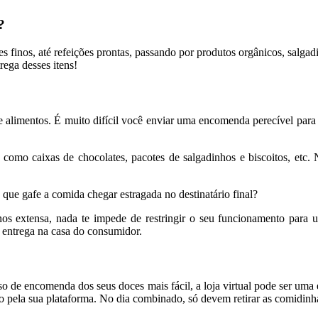
?
s finos, até refeições prontas, passando por produtos orgânicos, salgadi
ega desses itens!
e alimentos. É muito difícil você enviar uma encomenda perecível para
como caixas de chocolates, pacotes de salgadinhos e biscoitos, etc. 
que gafe a comida chegar estragada no destinatário final?
s extensa, nada te impede de restringir o seu funcionamento para um
a entrega na casa do consumidor.
so de encomenda dos seus doces mais fácil, a loja virtual pode ser uma e
pela sua plataforma. No dia combinado, só devem retirar as comidinhas