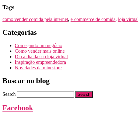
Tags
como vender comida pela internet
,
e-commerce de comida
,
loja virtu
Categorias
Começando um negócio
Como vender mais online
Dia a dia da sua loja virtual
Inspiração empreendedora
Novidades da minestore
Buscar no blog
Search
Facebook