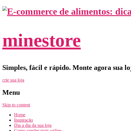
minestore
Simples, fácil e rápido. Monte agora sua l
crie sua loja
Menu
Skip to content
Home
Inspiração
Dia a dia da sua loja
Como vender mais online