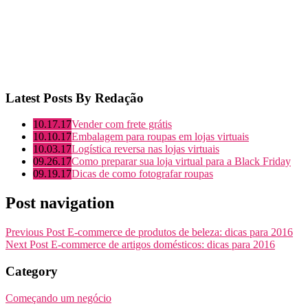
Latest Posts By Redação
10.17.17
Vender com frete grátis
10.10.17
Embalagem para roupas em lojas virtuais
10.03.17
Logística reversa nas lojas virtuais
09.26.17
Como preparar sua loja virtual para a Black Friday
09.19.17
Dicas de como fotografar roupas
Post navigation
Previous Post
E-commerce de produtos de beleza: dicas para 2016
Next Post
E-commerce de artigos domésticos: dicas para 2016
Category
Começando um negócio