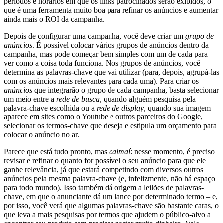
períodos e horários em que os links patrocinados serão exibidos, o
que é uma ferramenta muito boa para refinar os anúncios e aumentar
ainda mais o ROI da campanha.
Depois de configurar uma campanha, você deve criar um
grupo de
anúncios
. É possível colocar vários grupos de anúncios dentro da
campanha, mas pode começar bem simples com um de cada para
ver como a coisa toda funciona. Nos grupos de anúncios, você
determina as palavras-chave que vai utilizar (para, depois, agrupá-las
com os anúncios mais relevantes para cada uma). Para criar os
anúncios
que integrarão o grupo de cada campanha, basta selecionar
um meio entre a
rede de busca
, quando alguém pesquisa pela
palavra-chave escolhida ou a
rede de display
, quando sua imagem
aparece em sites como o Youtube e outros parceiros do Google,
selecionar os termos-chave que deseja e estipula um orçamento para
colocar o anúncio no ar.
Parece que está tudo pronto, mas
calmaí
: nesse momento, é preciso
revisar e refinar o quanto for possível o seu anúncio para que ele
ganhe relevância, já que estará competindo com diversos outros
anúncios pela mesma palavra-chave (e, infelizmente, não há espaço
para todo mundo). Isso também dá origem a leilões de palavras-
chave, em que o anunciante dá um lance por determinado termo – e,
por isso, você verá que algumas palavras-chave são bastante caras, o
que leva a mais pesquisas por termos que ajudem o público-alvo a