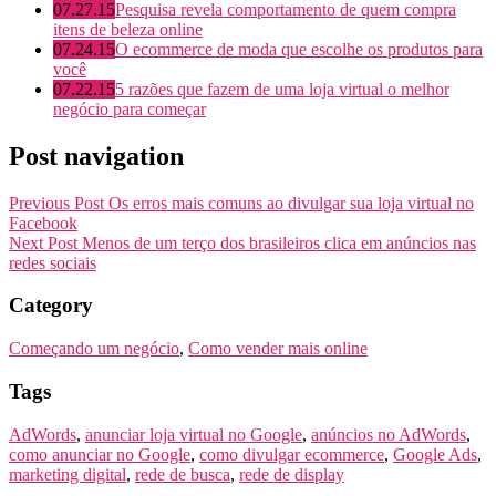
07.27.15
Pesquisa revela comportamento de quem compra
itens de beleza online
07.24.15
O ecommerce de moda que escolhe os produtos para
você
07.22.15
5 razões que fazem de uma loja virtual o melhor
negócio para começar
Post navigation
Previous Post
Os erros mais comuns ao divulgar sua loja virtual no
Facebook
Next Post
Menos de um terço dos brasileiros clica em anúncios nas
redes sociais
Category
Começando um negócio
,
Como vender mais online
Tags
AdWords
,
anunciar loja virtual no Google
,
anúncios no AdWords
,
como anunciar no Google
,
como divulgar ecommerce
,
Google Ads
,
marketing digital
,
rede de busca
,
rede de display