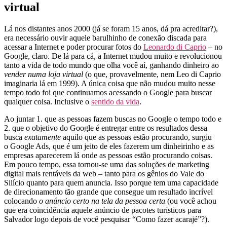
virtual
Lá nos distantes anos 2000 (já se foram 15 anos, dá pra acreditar?),
era necessário ouvir aquele barulhinho de conexão discada para
acessar a Internet e poder procurar fotos do
Leonardo di Caprio
– no
Google, claro. De lá para cá, a Internet mudou muito e revolucionou
tanto a vida de todo mundo que olha você aí, ganhando dinheiro ao
vender numa loja virtual
(o que, provavelmente, nem Leo di Caprio
imaginaria lá em 1999). A única coisa que não mudou muito nesse
tempo todo foi que continuamos acessando o Google para buscar
qualquer coisa. Inclusive o
sentido da vida
.
Ao juntar 1. que as pessoas fazem buscas no Google o tempo todo e
2. que o objetivo do Google é entregar entre os resultados dessa
busca
exatamente
aquilo que as pessoas estão procurando, surgiu
o Google Ads, que é um jeito de eles fazerem um dinheirinho e as
empresas aparecerem lá onde as pessoas estão procurando coisas.
Em pouco tempo, essa tornou-se uma das soluções de marketing
digital mais rentáveis da web – tanto para os gênios do Vale do
Silício quanto para quem anuncia. Isso porque tem uma capacidade
de direcionamento tão grande que consegue um resultado incrível
colocando
o anúncio certo na tela da pessoa certa
(ou você achou
que era coincidência aquele anúncio de pacotes turísticos para
Salvador logo depois de você pesquisar “Como fazer acarajé”?).