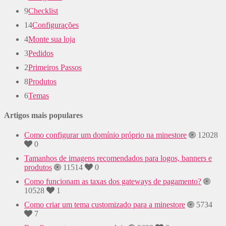
9
Checklist
14
Configurações
4
Monte sua loja
3
Pedidos
2
Primeiros Passos
8
Produtos
6
Temas
Artigos mais populares
Como configurar um domínio próprio na minestore
12028
0
Tamanhos de imagens recomendados para logos, banners e
produtos
11514
0
Como funcionam as taxas dos gateways de pagamento?
10528
1
Como criar um tema customizado para a minestore
5734
7