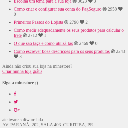
Escolha um tema para a sua loja
3623
3
Como criar e configurar sua conta do PagSeguro
2958
0
Primeiros Passos do Lojista
2790
2
Como medir adequadamente os seus produtos para calcular o
frete
2712
1
O que são tags e como utilizá-las
2469
0
Como escrever boas descrições para os seus produtos
2243
3
Ainda não criou sua loja na minestore?
Criar minha loja grátis
Siga a minestore ;)
ateliware software ltda
AV. PARANÁ, 202, SALA 403. CURITIBA, PR