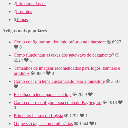
2
Primeiros Passos
7
Produtos
6
Temas
Artigos mais populares
Como configurar um domínio próprio na minestore
6927
0
Como funcionam as taxas dos gateways de pagamento?
6524
1
Tamanhos de imagens recomendados para logos, banners e
produtos
3864
0
Como criar um tema customizado para a minestore
3501
5
Escolha um tema para a sua loja
2069
1
Como criar e configurar sua conta do PagSeguro
1918
0
Primeiros Passos do Lojista
1797
1
O que são tags e como utilizá-las
1544
0